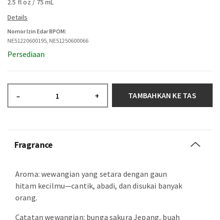
2.5 fl oz / 75 mL
Nomor Izin Edar BPOM:
NE51220600195, NE51250600066
Persediaan
TAMBAHKAN KE TAS
–
+
Fragrance
Aroma: wewangian yang setara dengan gaun
hitam kecilmu—cantik, abadi, dan disukai banyak
orang.
Catatan wewangian: bunga sakura Jepang, buah