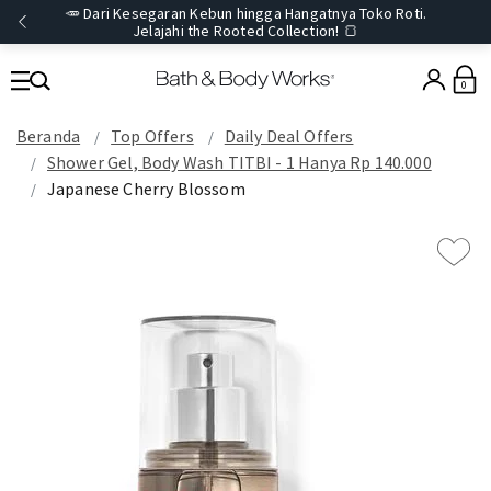
🥕 Dari Kesegaran Kebun hingga Hangatnya Toko Roti.
Jelajahi the Rooted Collection! 🍞
0
Beranda
Top Offers
Daily Deal Offers
Shower Gel, Body Wash TITBI - 1 Hanya Rp 140.000
Japanese Cherry Blossom