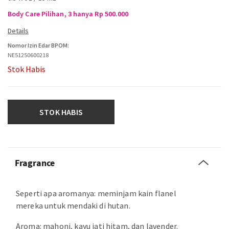
Body Care Pilihan, 3 hanya Rp 500.000
Nomor Izin Edar BPOM:
NE51250600218
Stok Habis
STOK HABIS
Fragrance
Seperti apa aromanya: meminjam kain flanel
mereka untuk mendaki di hutan.
Aroma: mahoni, kayu jati hitam, dan lavender.