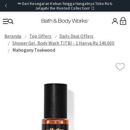
🥕 Dari Kesegaran Kebun hingga Hangatnya Toko Roti.
Jelajahi the Rooted Collection! 🍞
0
Beranda
Top Offers
Daily Deal Offers
Shower Gel, Body Wash TITBI - 1 Hanya Rp 140.000
Mahogany Teakwood