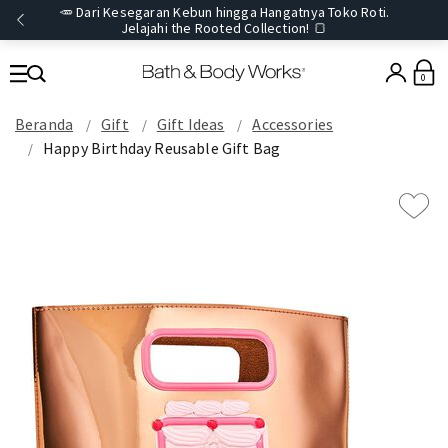
🥕 Dari Kesegaran Kebun hingga Hangatnya Toko Roti.
Jelajahi the Rooted Collection! 🍞
0
Beranda
Gift
Gift Ideas
Accessories
Happy Birthday Reusable Gift Bag