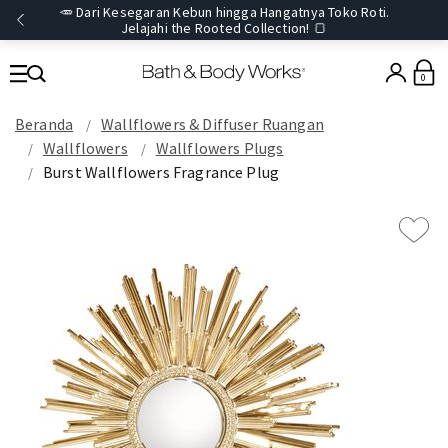
🥕 Dari Kesegaran Kebun hingga Hangatnya Toko Roti.
Jelajahi the Rooted Collection! 🍞
0
Beranda
Wallflowers & Diffuser Ruangan
Wallflowers
Wallflowers Plugs
Burst Wallflowers Fragrance Plug