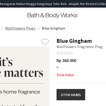
 Kesegaran Kebun hingga Hangatnya Toko Roti. Jelajahi the Rooted Collec
Wallflowers Plugs
Blue Gingham
Blue Gingham
Wallflowers Fragrance Plug
Rp 360.000
0
Stok Habis
STOK HABIS