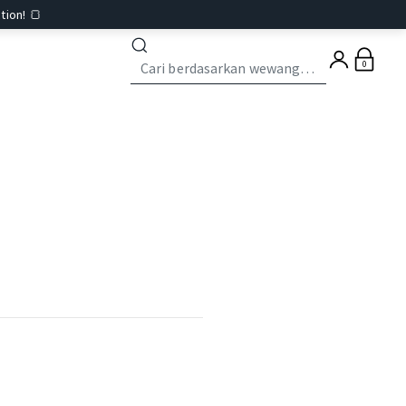
tion! 🍞
0