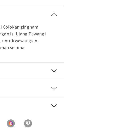
da! Colokan gingham
ngan Isi Ulang Pewangi
ah, untuk wewangian
umah selama