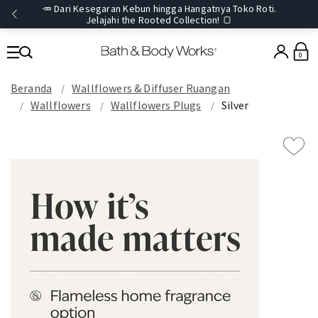
🥕 Dari Kesegaran Kebun hingga Hangatnya Toko Roti.
Jelajahi the Rooted Collection! 🍞
0
Beranda
Wallflowers & Diffuser Ruangan
Wallflowers
Wallflowers Plugs
Silver