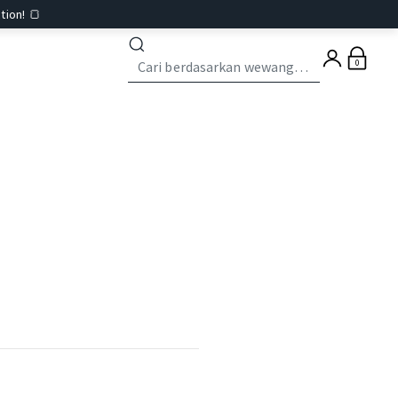
tion! 🍞
0