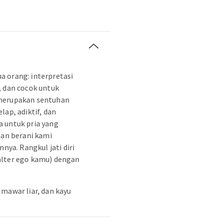
 orang: interpretasi
, dan cocok untuk
 merupakan sentuhan
lap, adiktif, dan
 untuk pria yang
dan berani kami
nnya. Rangkul jati diri
alter ego kamu) dengan
 mawar liar, dan kayu