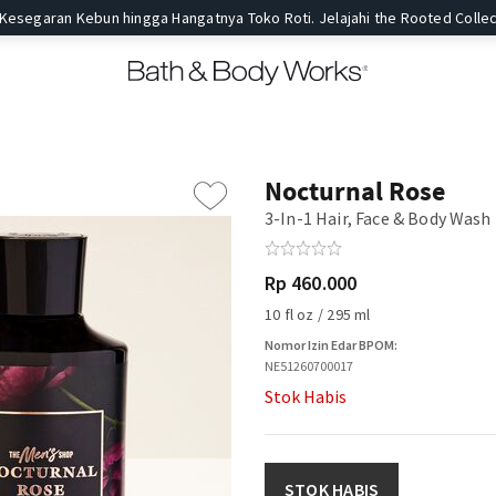
 Kesegaran Kebun hingga Hangatnya Toko Roti. Jelajahi the Rooted Collec
Nocturnal Rose
3-In-1 Hair, Face & Body Wash
Rp 460.000
10 fl oz / 295 ml
Nomor Izin Edar BPOM:
NE51260700017
Stok Habis
STOK HABIS