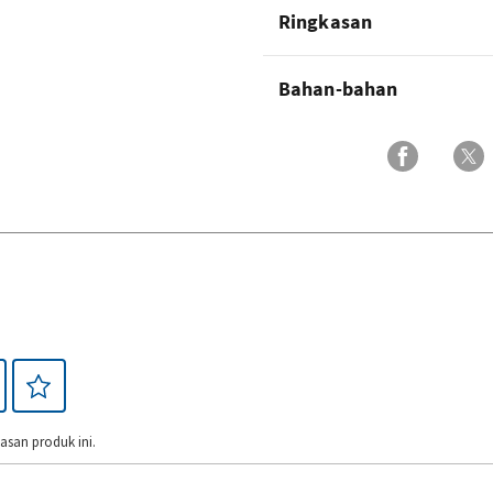
Ringkasan
Bahan-bahan
san produk ini.