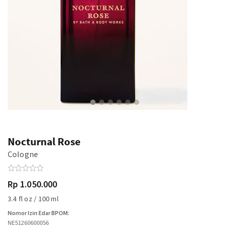
Nocturnal Rose
Cologne
Rp 1.050.000
3.4 fl oz / 100 ml
Nomor Izin Edar BPOM:
NE51260600056