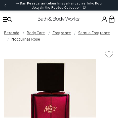
🥕 Dari Kesegaran Kebun hingga Hangatnya Toko Roti.
Jelajahi the Rooted Collection! 🍞
0
Beranda
Body Care
Fragrance
Semua Fragrance
Nocturnal Rose