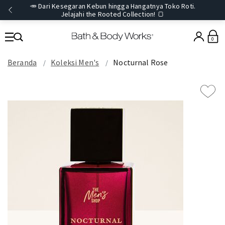
🥕 Dari Kesegaran Kebun hingga Hangatnya Toko Roti.
Jelajahi the Rooted Collection! 🍞
0
Beranda
Koleksi Men's
Nocturnal Rose