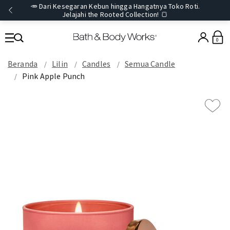
🥕 Dari Kesegaran Kebun hingga Hangatnya Toko Roti.
Jelajahi the Rooted Collection! 🍞
0
Beranda
Lilin
Candles
Semua Candle
Pink Apple Punch