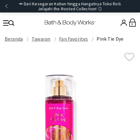
🥕 Dari Kesegaran Kebun hingga Hangatnya Toko Roti.
Jelajahi the Rooted Collection! 🍞
0
Beranda
Tawaran
Fan Favorites
Pink Tie Dye