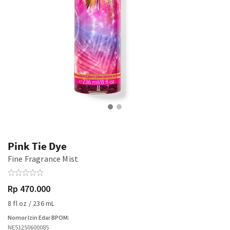
Pink Tie Dye
Fine Fragrance Mist
Rp 470.000
8 fl oz / 236 mL
Nomor Izin Edar BPOM:
NE51250600085