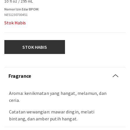
10 fl oz / 295 mL
Nomor Izin Edar BPOM:
NE51230700451
Stok Habis
STOK HABIS
Fragrance
Aroma: kenikmatan yang hangat, melamun, dan
ceria.
Catatan wewangian: mawar dingin, melati
bintang, dan amber putih hangat.