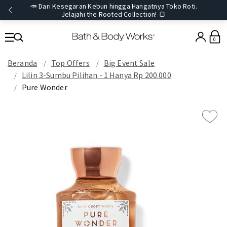
🥕 Dari Kesegaran Kebun hingga Hangatnya Toko Roti.
Jelajahi the Rooted Collection! 🍞
0
Beranda
Top Offers
Big Event Sale
Lilin 3-Sumbu Pilihan - 1 Hanya Rp 200.000
Pure Wonder