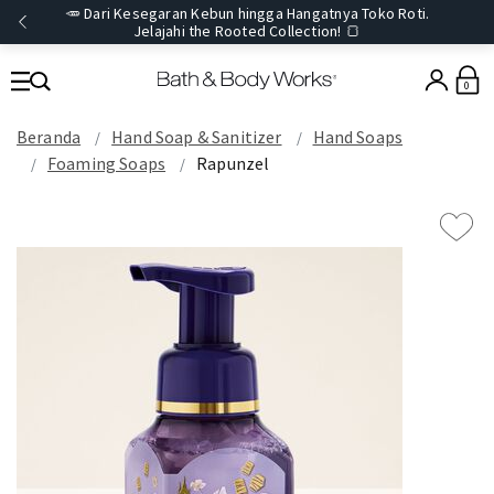
🥕 Dari Kesegaran Kebun hingga Hangatnya Toko Roti.
Jelajahi the Rooted Collection! 🍞
0
Beranda
Hand Soap & Sanitizer
Hand Soaps
Foaming Soaps
Rapunzel