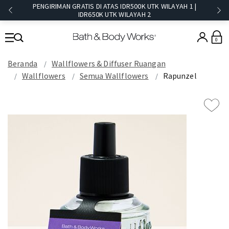
PENGIRIMAN GRATIS DI ATAS IDR500K UTK WILAYAH 1 |
IDR650K UTK WILAYAH 2​
0
Beranda
Wallflowers & Diffuser Ruangan
Wallflowers
Semua Wallflowers
Rapunzel