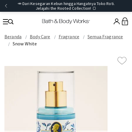
🥕 Dari Kesegaran Kebun hingga Hangatnya Toko Roti.
Jelajahi the Rooted Collection! 🍞
0
Beranda
Body Care
Fragrance
Semua Fragrance
Snow White