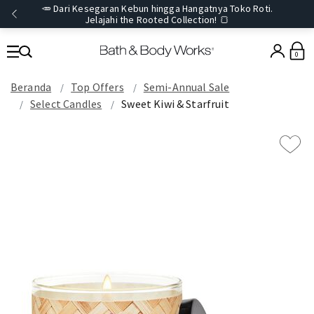
🥕 Dari Kesegaran Kebun hingga Hangatnya Toko Roti.
Jelajahi the Rooted Collection! 🍞
0
Beranda
Top Offers
Semi-Annual Sale
Select Candles
Sweet Kiwi & Starfruit