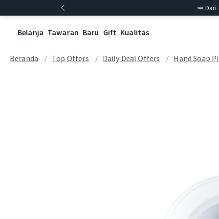
🥕 Dari
Belanja
Tawaran
Baru
Gift
Kualitas
Beranda
Top Offers
Daily Deal Offers
Hand Soap Pil