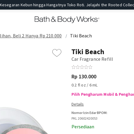
 Kesegaran Kebun hingga Hangatnya Toko Roti. Jelajahi the Rooted Collec
ihan, Beli 2 Hanya Rp 210.000
Tiki Beach
Tiki Beach
Car Fragrance Refill
Rp 130.000
0.2 fl oz / 6 mL
Pilih Pengharum Mobil & Penghar
Nomor Izin Edar BPOM:
PKL 20602420053
Persediaan