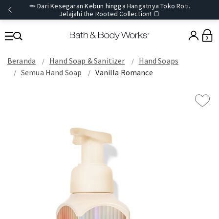
🥕 Dari Kesegaran Kebun hingga Hangatnya Toko Roti.
Jelajahi the Rooted Collection! 🍞
0
Beranda
Hand Soap & Sanitizer
Hand Soaps
Semua Hand Soap
Vanilla Romance