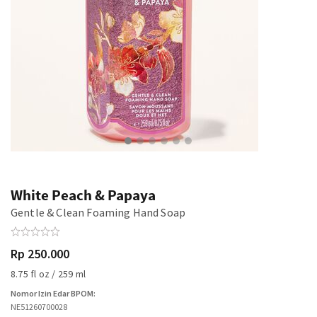
White Peach & Papaya
Gentle & Clean Foaming Hand Soap
Rp 250.000
8.75 fl oz / 259 ml
Nomor Izin Edar BPOM:
NE51260700028