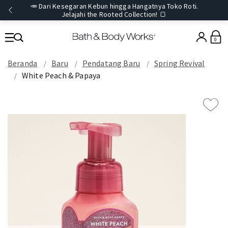
🥕 Dari Kesegaran Kebun hingga Hangatnya Toko Roti.
Jelajahi the Rooted Collection! 🍞
0
Beranda
Baru
Pendatang Baru
Spring Revival
White Peach & Papaya