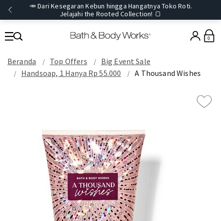
🥕 Dari Kesegaran Kebun hingga Hangatnya Toko Roti.
Jelajahi the Rooted Collection! 🍞
0
Beranda
Top Offers
Big Event Sale
Handsoap, 1 Hanya Rp 55.000
A Thousand Wishes