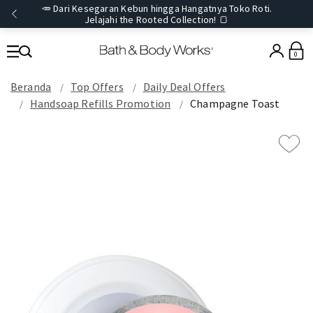
🥕 Dari Kesegaran Kebun hingga Hangatnya Toko Roti.
Jelajahi the Rooted Collection! 🍞
0
Beranda
Top Offers
Daily Deal Offers
Handsoap Refills Promotion
Champagne Toast