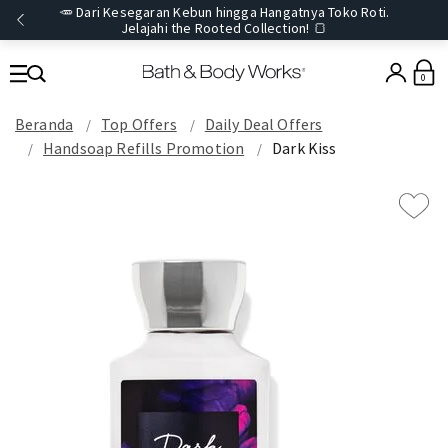
🥕 Dari Kesegaran Kebun hingga Hangatnya Toko Roti.
Jelajahi the Rooted Collection! 🍞
0
Beranda
Top Offers
Daily Deal Offers
Handsoap Refills Promotion
Dark Kiss