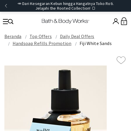
🥕 Dari Kesegaran Kebun hingga Hangatnya Toko Roti.
Jelajahi the Rooted Collection! 🍞
0
Beranda
Top Offers
Daily Deal Offers
Handsoap Refills Promotion
Fiji White Sands