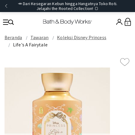
🥕 Dari Kesegaran Kebun hingga Hangatnya Toko Roti.
Jelajahi the Rooted Collection! 🍞
0
Beranda
Tawaran
Koleksi Disney Princess
Life's A Fairytale