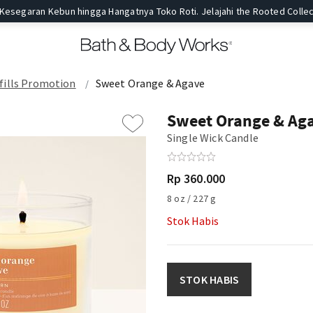
 Kesegaran Kebun hingga Hangatnya Toko Roti. Jelajahi the Rooted Collec
fills Promotion
Sweet Orange & Agave
Sweet Orange & Ag
Single Wick Candle
Rp 360.000
8 oz / 227 g
Stok Habis
STOK HABIS