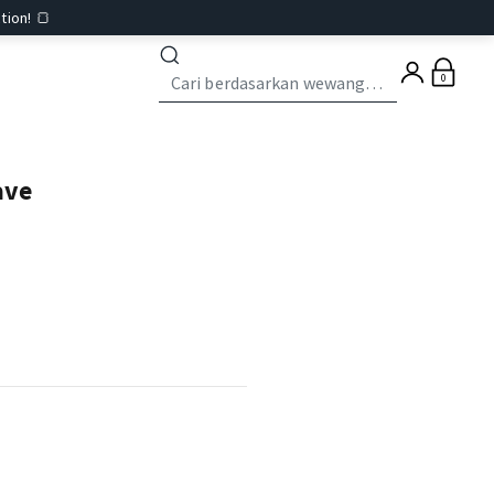
tion! 🍞
0
ave