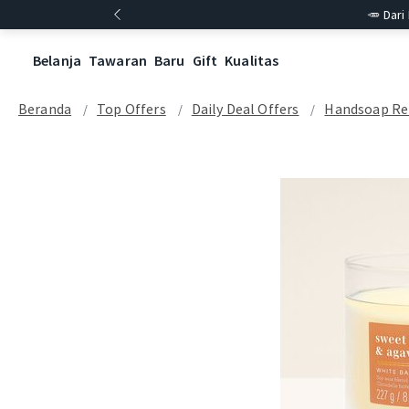
🥕 Dari
Belanja
Tawaran
Baru
Gift
Kualitas
Beranda
Top Offers
Daily Deal Offers
Handsoap Re