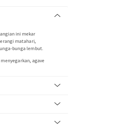
angian ini mekar
terangi matahari,
 bunga-bunga lembut.
g menyegarkan, agave