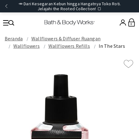
🥕 Dari Kesegaran Kebun hingga Hangatnya Toko Roti.
Jelajahi the Rooted Collection! 🍞
0
Beranda
Wallflowers & Diffuser Ruangan
Wallflowers
Wallflowers Refills
In The Stars