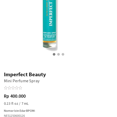
Imperfect Beauty
Mini Perfume Spray
Rp 400.000
0.23 fl oz / 7 mL
Nomor Izin Edar BPOM:
NE51250600126