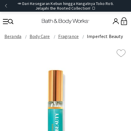
🥕 Dari Kesegaran Kebun hingga Hangatnya Toko Roti.
Jelajahi the Rooted Collection! 🍞
0
Beranda
Body Care
Fragrance
Imperfect Beauty